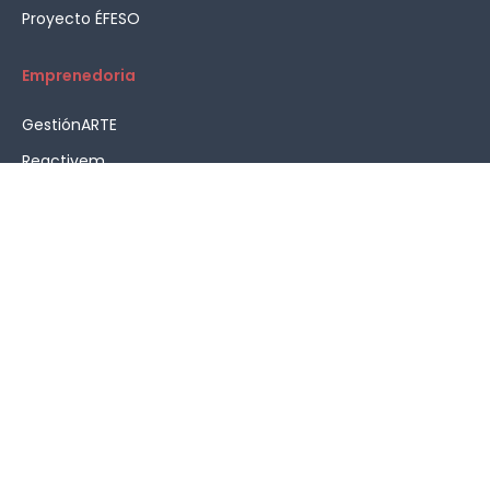
Proyecto ÉFESO
Emprenedoria
GestiónARTE
Reactivem
Assessorament en emprenedoria
HOME
AVÍS LEGAL
PROTECCIÓ DE DADES PERSONALS