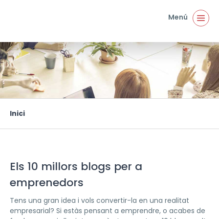
Vés al contingut
Menú
Inici
Esteu aquí
Els 10 millors blogs per a
emprenedors
Tens una gran idea i vols convertir-la en una realitat
empresarial? Si estàs pensant a emprendre, o acabes de