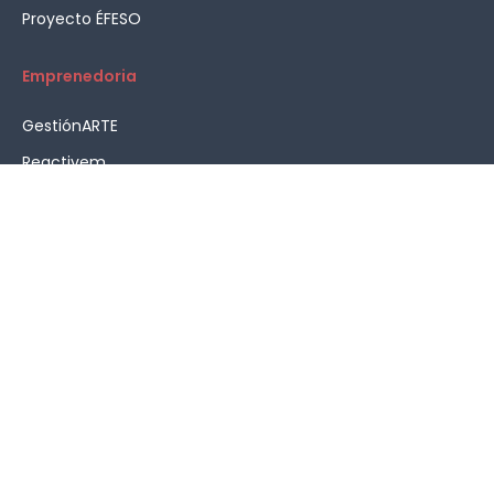
Proyecto ÉFESO
Emprenedoria
GestiónARTE
Reactivem
Assessorament en emprenedoria
HOME
AVÍS LEGAL
PROTECCIÓ DE DADES PERSONALS