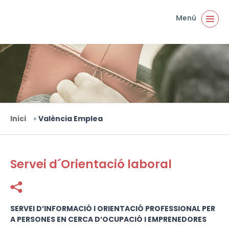
Vés al contingut
Menú
Inici
»
València Emplea
Esteu aquí
Servei d´Orientació laboral
Facebook
Twitter
SERVEI D’INFORMACIÓ I ORIENTACIÓ PROFESSIONAL PER
A PERSONES EN CERCA D’OCUPACIÓ I EMPRENEDORES