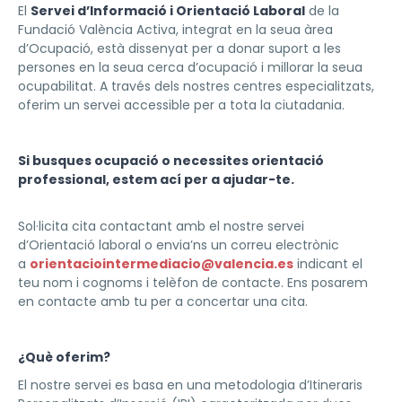
El
Servei d’Informació i Orientació Laboral
de la
Fundació València Activa, integrat en la seua àrea
d’Ocupació, està dissenyat per a donar suport a les
persones en la seua cerca d’ocupació i millorar la seua
ocupabilitat. A través dels nostres centres especialitzats,
oferim un servei accessible per a tota la ciutadania.
Si busques ocupació o necessites orientació
professional, estem ací per a ajudar-te.
Sol·licita cita contactant amb el nostre servei
d’Orientació laboral o envia’ns un correu electrònic
a
orientaciointermediacio@valencia.es
indicant el
teu nom i cognoms i telèfon de contacte. Ens posarem
en contacte amb tu per a concertar una cita.
¿Què oferim?
El nostre servei es basa en una metodologia d’Itineraris