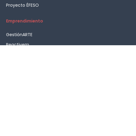
Proyecto ÉFESO
Emprendimiento
GestiónARTE
Reactivem
Asesoramiento en emprendimiento
HOME
AVISO LEGAL
POLÍTICA DE PRIVACIDAD