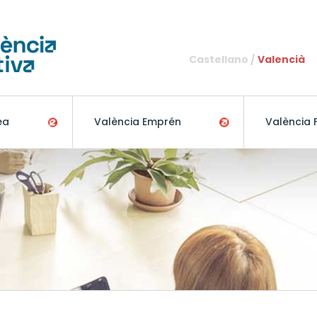
Vés al contingut
Castellano
Valencià
ea
València Emprén
València