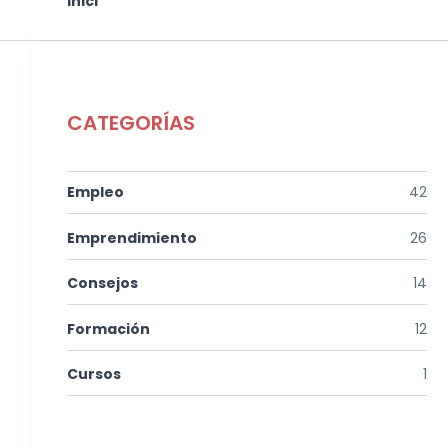
Esteu aquí
Inici
CATEGORÍAS
Empleo
42
Emprendimiento
26
Consejos
14
Formación
12
Cursos
1