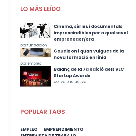
LO MÁS LEÍDO
Cinema, sèries i documentals
imprescindibles per a qualsevol
emprenedor/ora
por fundacion
Gaudix on i quan vulgues de la
nova formació en línia
por empleo
Balanç de la 7a edició dels VLC
Startup Awards
por valenciactiva
POPULAR TAGS
EMPLEO
EMPRENDIMIENTO
ENTREVISTA DE TRABAJO