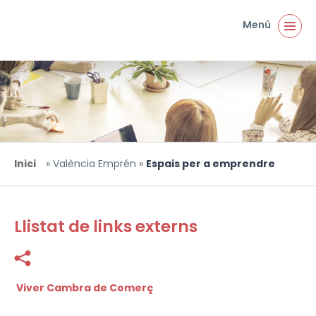
Vés al contingut
Menú
Inici
»
València Emprén
»
Espais per a emprendre
Esteu aquí
Llistat de links externs
Facebook
Twitter
Viver Cambra de Comerç