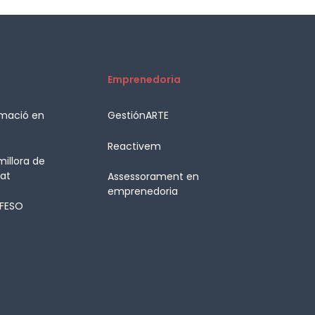
Emprenedoria
rmació en
GestiónARTE
Reactivem
illora de
tat
Assessorament en
emprenedoria
ÉFESO