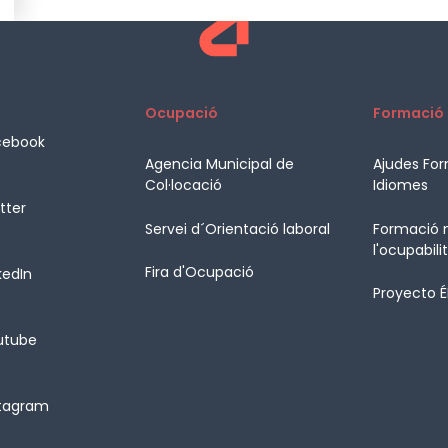
Ocupació
Formació
cebook
Agencia Municipal de
Ajudes Fo
Col·locació
Idiomes
tter
Servei d´Orientació laboral
Formació m
l'ocupabili
Fira d'Ocupació
kedIn
Proyecto 
utube
stagram