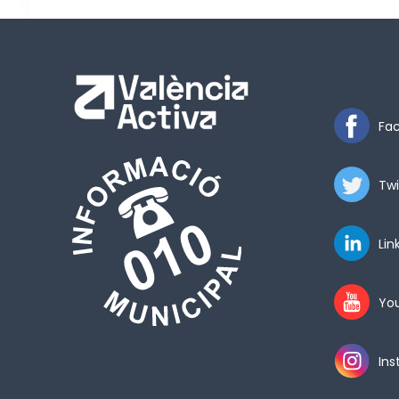
Fa
Twi
Lin
Yo
In