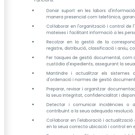
Funcions:
Donar suport en les labors d'informació
manera presencial com telefònica, garanti
Col·laborar en l'organització i control de l
mateixes i facilitant informació a les pe
Recolzar en la gestió de la correspond
registre, distribució, classificació i arxiu
Fer tasques de gestió documental, com ara 
custòdia d'expedients, assegurant la seua 
Mantindre i actualitzar els sistemes d'
d'ordenació i normes de gestió document
Preparar, revisar i organitzar documentac
la seua integritat, confidencialitat i disponi
Detectar i comunicar incidències o a
contribuint a la seua adequada resolució.
Col·laborar en l'elaboració i actualització 
en la seua correcta ubicació i control en e