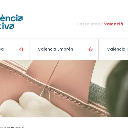
Vés al contingut
Castellano
Valencià
ea
València Emprén
València