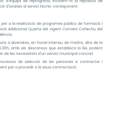
c d'equips de reprografia, incloent-hi la reposició de
ió d'avaries al servici tècnic corresponent.
s per a la realització de programes públics de formació i
sició Addicional Quarta del vigent Conveni Col·lectiu del
alència.
uns a divendres, en horari intensiu de matins, dins de la
15:30h, amb els descansos que establisca la llei, podent
ó de les necessitats d'un servici municipal concret.
processos de selecció de les persones a contractar i
ment per a procedir a la seua contractació.