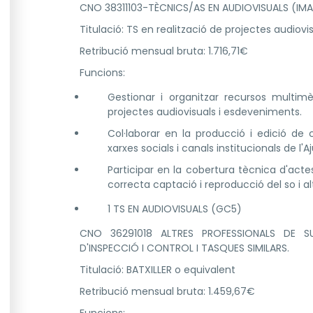
CNO 38311103-TÈCNICS/AS EN AUDIOVISUALS (IMA
Titulació: TS en realització de projectes audiovi
Retribució mensual bruta: 1.716,71€
Funcions:
Gestionar i organitzar recursos multimèd
projectes audiovisuals i esdeveniments.
Col·laborar en la producció i edició de
xarxes socials i canals institucionals de l'
Participar en la cobertura tècnica d'act
correcta captació i reproducció del so i a
1 TS EN AUDIOVISUALS (GC5)
CNO 36291018 ALTRES PROFESSIONALS DE S
D'INSPECCIÓ I CONTROL I TASQUES SIMILARS.
Titulació: BATXILLER o equivalent
Retribució mensual bruta: 1.459,67€