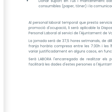
Donar suport en l'ús i manteniment bàsi
consumibles (paper, tòner) i la comunicac
Al personal laboral temporal que presta servici
promoció d'ocupació, li serà aplicable la Dispo
Personal Laboral al servici de l'Ajuntament de V
La jornada serà de 37,5 hores setmanals, de dill
franja horària compresa entre les 7:30h i les 
variar justificadament en alguns casos, en funci
Serà LABORA l'encarregada de realitzar els 
facilitarà les dades d'estes persones a l'Ajunta