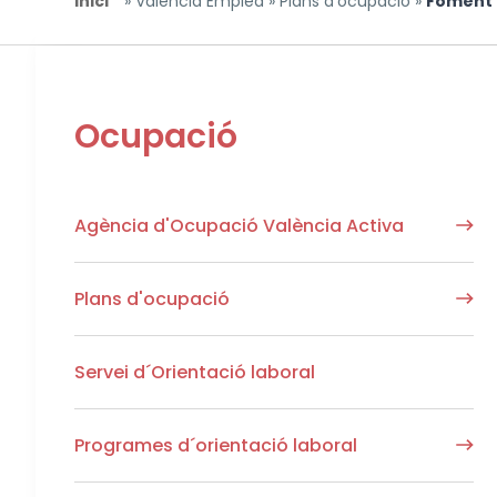
Esteu aquí
Inici
»
València Emplea
»
Plans d'ocupació
»
Foment 
Ocupació
Agència d'Ocupació València Activa
APP Agencia Valencia Activa
Plans d'ocupació
Foment d'ocupació
Servei d´Orientació laboral
Oportunitats (EMCORP)
Programes d´orientació laboral
PLA MUNICIPAL D´OCUPACIÓ 2026