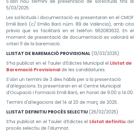
S'obri nou termini de presentació de sol·licituds fins al
5/03/2025.
Les sol·licituds i documentació es presentaran en el CMOF
Emili Baró (c/ Emilio Baró núm. 89 de València), amb cita
prèvia que es facilitarà en el telèfon 962083632. En el
moment de presentació de documentació es valorarà el
criteri 11 de la baremació.
LLISTAT DE BAREMACIÓ PROVISIONAL
(13/03/2025)
S’ha publicat en el Tauler d’Edictes Municipal el
Llistat de
Baremació Provisional
de les candidatures.
S'obri un termini de 3 dies hàbils per a la presentació
d'al·legacions. Es presentaran en el Centre Municipal
d’Ocupació i Formació Emili Baró, en horari de 9.00 a 14.00.
Termini d'al·legacions del 14 al 20 de març de 2025.
LLISTAT DEFINITIU PROCÉS SELECTIU
(26/02/2025)
S’ha publicat en el Tauler d’Edictes el
Llistat definitiu
del
procés selectiu de l'alumnat.