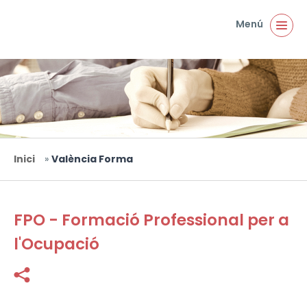
Vés al contingut
Menú
Inici
»
València Forma
Esteu aquí
FPO - Formació Professional per a
l'Ocupació
Facebook
Twitter