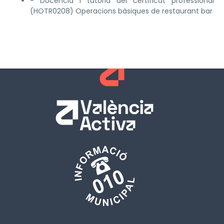
- Docència i tutoria del certificat professional
(HOTR0208) Operacions bàsiques de restaurant bar