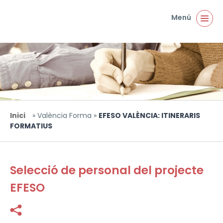
Vés al contingut
Menú
Inici
»
València Forma
»
EFESO VALÈNCIA: ITINERARIS
Esteu aquí
FORMATIUS
Selecció de personal del projecte
EFESO
Facebook
Twitter