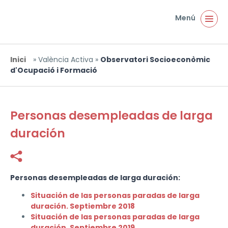
Vés al contingut
Menú
Inici
»
València Activa
»
Observatori Socioeconòmic
Esteu aquí
d'Ocupació i Formació
Personas desempleadas de larga
duración
Facebook
Twitter
Personas desempleadas de larga duración:
Situación de las personas paradas de larga
duración. Septiembre 2018
Situación de las personas paradas de larga
duración. Septiembre 2019