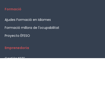
Formació
Ajudes Formació en Idiomes
Formació millora de l'ocupabilitat
Proyecto ÉFESO
Emprenedoria
GestiónARTE
Reactivem
Assessorament en emprenedoria