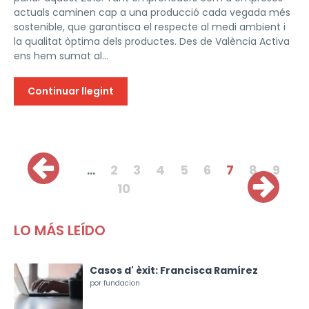
actuals caminen cap a una producció cada vegada més
sostenible, que garantisca el respecte al medi ambient i
la qualitat òptima dels productes. Des de València Activa
ens hem sumat al...
Continuar llegint
Pàgines
…
2
3
4
5
6
7
8
9
10
LO MÁS LEÍDO
Casos d' èxit: Francisca Ramírez
por fundacion