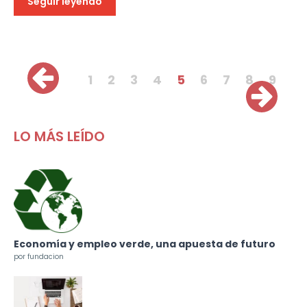
Seguir leyendo
Páginas
1
2
3
4
5
6
7
8
9
LO MÁS LEÍDO
Economía y empleo verde, una apuesta de futuro
por fundacion