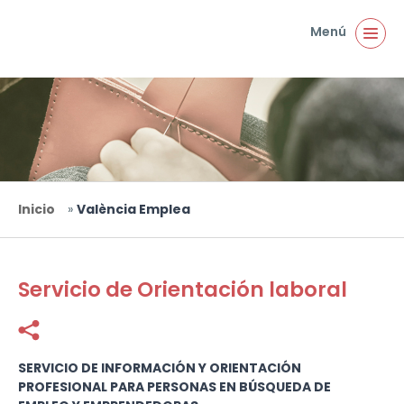
Pasar al contenido principal
Menú
Inicio
»
València Emplea
Usted está aquí
Servicio de Orientación laboral
Facebook
Twitter
SERVICIO DE INFORMACIÓN Y ORIENTACIÓN
PROFESIONAL PARA PERSONAS EN BÚSQUEDA DE