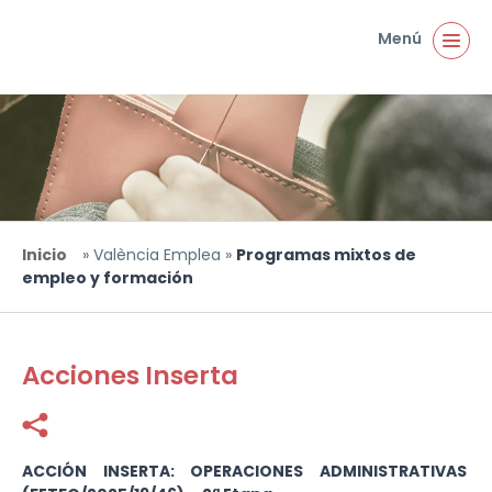
Pasar al contenido principal
Menú
Inicio
»
València Emplea
»
Programas mixtos de
Usted está aquí
empleo y formación
Acciones Inserta
Facebook
Twitter
ACCIÓN INSERTA: OPERACIONES ADMINISTRATIVAS