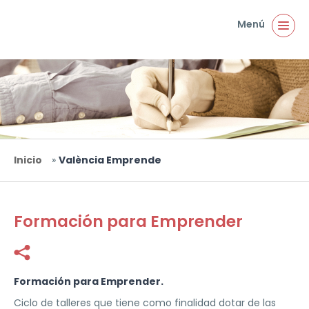
Pasar al contenido principal
Menú
Inicio
»
València Emprende
Usted está aquí
Formación para Emprender
Facebook
Twitter
Formación para Emprender.
Ciclo de talleres que tiene como finalidad dotar de las