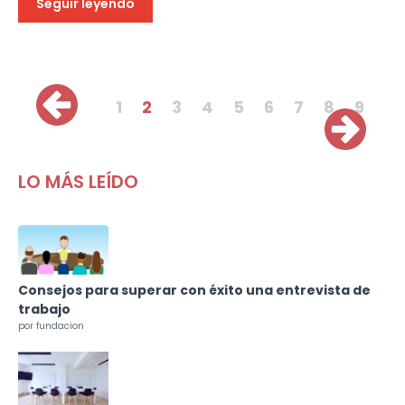
Seguir leyendo
Páginas
1
2
3
4
5
6
7
8
9
LO MÁS LEÍDO
Consejos para superar con éxito una entrevista de
trabajo
por fundacion