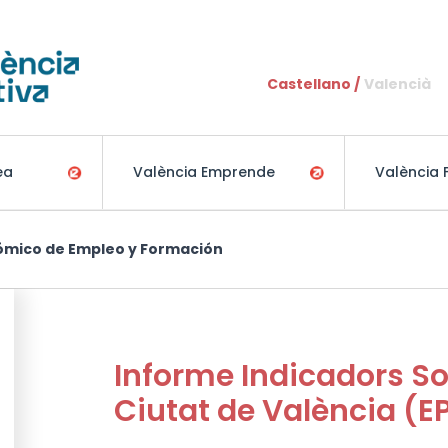
Pasar al contenido principal
Castellano
Valencià
ea
València Emprende
València
ómico de Empleo y Formación
Informe Indicadors S
Ciutat de València (E