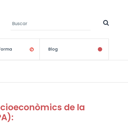
Buscar
Formulario de búsqueda
 Forma
Blog
ocioeconòmics de la
PA):