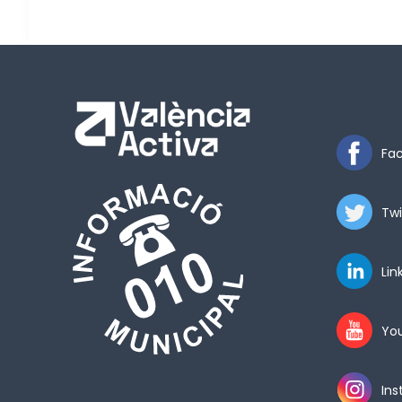
Fa
Twi
Lin
Yo
In