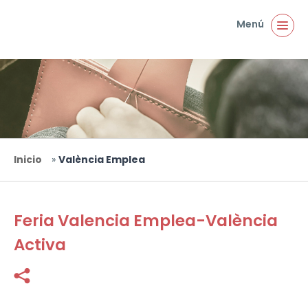
Pasar al contenido principal
Menú
Inicio
»
València Emplea
Usted está aquí
Feria Valencia Emplea-València
Activa
Facebook
Twitter