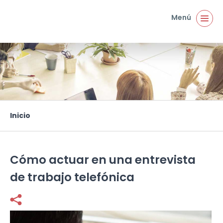
Pasar al contenido principal
Menú
Inicio
Usted está aquí
Cómo actuar en una entrevista
de trabajo telefónica
Facebook
Twitter