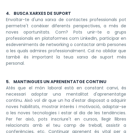
4. BUSCA XARXES DE SUPORT
Envoltar-te d'una xarxa de contactes professionals pot
permetre't conèixer diferents perspectives, a més de
noves oportunitats. Com? Pots unir-te a grups
professionals en plataformes com LinkedIn, participar en
esdeveniments de networking o contactar amb persones
a les quals admires professionalment. Cal no oblidar que
també és important la teua xarxa de suport més
personal.
5. MANTINGUES UN APRENENTATGE CONTINU
Atés que el món laboral està en constant canvi, és
necessari adoptar una mentalitat d'aprenentatge
continu. Això vol dir que un ha d'estar disposat a adquirir
noves habilitats, mostrar interès i motivació, adaptar-se
a les noves tecnologies i estar al dia de les tendències.
Per fer això, pots inscriure't en cursos, llegir llibres
relacionats amb el teu camp de treball, assistir a
conferències, etc. Continuar aprenent és vital per a