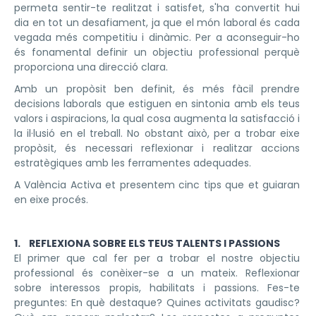
permeta sentir-te realitzat i satisfet, s'ha convertit hui
dia en tot un desafiament, ja que el món laboral és cada
vegada més competitiu i dinàmic. Per a aconseguir-ho
és fonamental definir un objectiu professional perquè
proporciona una direcció clara.
Amb un propòsit ben definit, és més fàcil prendre
decisions laborals que estiguen en sintonia amb els teus
valors i aspiracions, la qual cosa augmenta la satisfacció i
la il·lusió en el treball. No obstant això, per a trobar eixe
propòsit, és necessari reflexionar i realitzar accions
estratègiques amb les ferramentes adequades.
A València Activa et presentem cinc tips que et guiaran
en eixe procés.
1. REFLEXIONA SOBRE ELS TEUS TALENTS I PASSIONS
El primer que cal fer per a trobar el nostre objectiu
professional és conèixer-se a un mateix. Reflexionar
sobre interessos propis, habilitats i passions. Fes-te
preguntes: En què destaque? Quines activitats gaudisc?