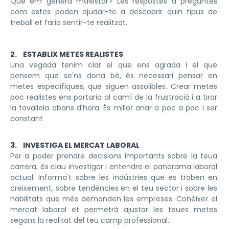
Què em genera malestar? Les respostes a preguntes
com estes poden ajudar-te a descobrir quin tipus de
treball et faria sentir-te realitzat.
2. ESTABLIX METES REALISTES
Una vegada tenim clar el que ens agrada i el que
pensem que se'ns dona bé, és necessari pensar en
metes específiques, que siguen assolibles. Crear metes
poc realistes ens portaria al camí de la frustració i a tirar
la tovallola abans d'hora. És millor anar a poc a poc i ser
constant
3. INVESTIGA EL MERCAT LABORAL
Per a poder prendre decisions importants sobre la teua
carrera, és clau investigar i entendre el panorama laboral
actual. Informa't sobre les indústries que es troben en
creixement, sobre tendències en el teu sector i sobre les
habilitats que més demanden les empreses. Conèixer el
mercat laboral et permetrà ajustar les teues metes
segons la realitat del teu camp professional.