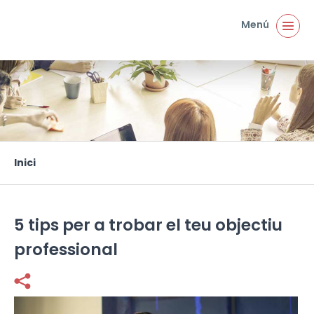
Vés al contingut
Menú
Inici
Esteu aquí
5 tips per a trobar el teu objectiu
professional
Facebook
Twitter