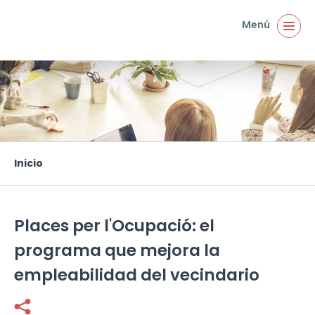
Pasar al contenido principal
Menú
Inicio
Usted está aquí
Places per l'Ocupació: el
programa que mejora la
empleabilidad del vecindario
Facebook
Twitter