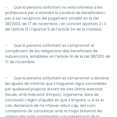
- Que la persona sol·licitant no està sotmesa a les
prohibicions per a obtindre la condició de beneficiària i
per a ser receptora del pagament establit en la Llei
38/2003, de 17 de novembre, i en concret apartats 2 i 3
de l'article 13 i l'apartat 5 de l'article 34 de la mateixa.
- Que la persona sol·licitant es compromet al
compliment de les obligacions dels beneficiaris de
subvencions, establides en l'article 14 de la Llei 38/200, de
17 de novembre.
- Que la persona sol·licitant es compromet a declarar
les ajudes de mínimis que li hagueren sigut concedides
per qualsevol projecte durant els tres últims exercicis
fiscals, amb indicació d'import, organisme, data de
concessió i règim d'ajudes en què s'empara, o, si és el
cas, declaració de no n’haver rebut cap; així com
compromís de comunicar amb la major brevetat les
obtingudes amb posterioritat a la presentació de la