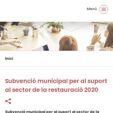
Vés al contingut
Menú
Inici
Esteu aquí
Subvenció municipal per al suport
al sector de la restauració 2020
Facebook
Twitter
Subvenció municipal per al suport al sector de la