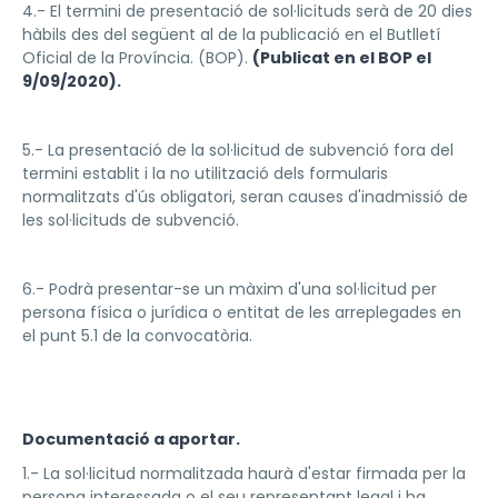
4.- El termini de presentació de sol·licituds serà de 20 dies
hàbils des del següent al de la publicació en el Butlletí
Oficial de la Província. (BOP).
(Publicat en el BOP el
9/09/2020).
5.- La presentació de la sol·licitud de subvenció fora del
termini establit i la no utilització dels formularis
normalitzats d'ús obligatori, seran causes d'inadmissió de
les sol·licituds de subvenció.
6.- Podrà presentar-se un màxim d'una sol·licitud per
persona física o jurídica o entitat de les arreplegades en
el punt 5.1 de la convocatòria.
Documentació a aportar.
1.- La sol·licitud normalitzada haurà d'estar firmada per la
persona interessada o el seu representant legal i ha