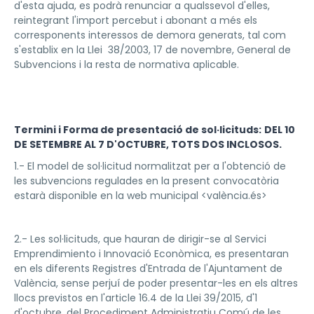
d'esta ajuda, es podrà renunciar a qualssevol d'elles,
reintegrant l'import percebut i abonant a més els
corresponents interessos de demora generats, tal com
s'establix en la Llei 38/2003, 17 de novembre, General de
Subvencions i la resta de normativa aplicable.
Termini i Forma de presentació de sol·licituds:
DEL 10
DE SETEMBRE AL 7 D'OCTUBRE, TOTS DOS INCLOSOS.
1.- El model de sol·licitud normalitzat per a l'obtenció de
les subvencions regulades en la present convocatòria
estarà disponible en la web municipal <valència.és>
2.- Les sol·licituds, que hauran de dirigir-se al Servici
Emprendimiento i Innovació Econòmica, es presentaran
en els diferents Registres d'Entrada de l'Ajuntament de
València, sense perjuí de poder presentar-les en els altres
llocs previstos en l'article 16.4 de la Llei 39/2015, d'1
d'octubre, del Procediment Administratiu Comú de les