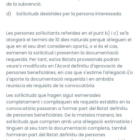
de la subvenció.
d) Sol·licituds desistides per la persona interessada.
Les persones sol·licitants referides en el punt b) i c) se'ls
atorgarà el termini de 10 dies naturals perquè al·leguen el
que en el seu dret consideren oportú, o si és el cas,
esmenen la sol·licitud i presenten la documentació
requerida. Per tant, estos llistats provisionals podran
veure's modificats en l'Acord definitiu d'aprovació de
persones beneficiàries, en cas que s'estime l'al·legació i/o
s'aporte la documentació requerida i en ambdós
reunisca els requisits de la convocatòria.
Les sol·licituds que hagen sigut esmenades
completament i complisquen els requisits establits en la
convocatòria passaran a formar part del llistat definitiu
de persones beneficiàries. De la mateixa manera, les
sol·licituds que compten amb una al·legació estimatòria i
tinguen al seu torn la documentació completa, també
formaran part del llistat definitiu de persones