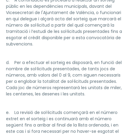
c. A continuació es procedirà a realitzar un sorteig
públic en les dependències municipals, davant del
Vicesecretari de l'Ajuntament de València, o funcionari
en qui delegue i alçarà acta del sorteig que marcarà el
número de sol·licitud a partir del qual començarà la
tramitació i l’estudi de les sol·licituds presentades fins a
esgotar el crèdit disponible per a esta convocatòria de
subvencions.
d. Per a efectuar el sorteig es disposarà, en funció del
nombre de sol·licituds presentades, de tants jocs de
números, amb valors del 0 al 9, com siguen necessaris
per a englobar la totalitat de sol·licituds presentades.
Cada joc de números representarà les unitats de miler,
les centenes, les desenes i les unitats.
e. La revisió de sol·licituds començarà en el número
extret en el sorteig i es continuarà amb el número
següent fins a arribar al final de la llista ordenada, i en
este cas i si fora necessari per no haver-se esgotat el