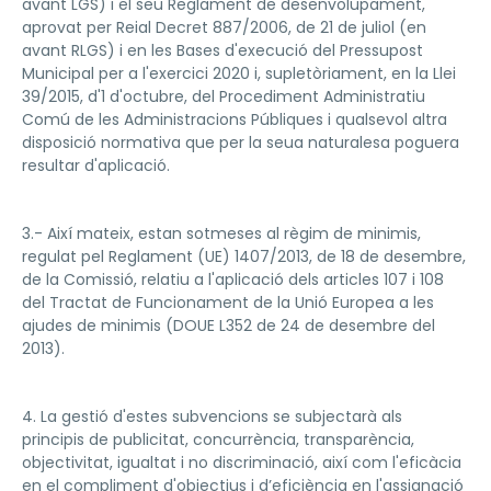
avant LGS) i el seu Reglament de desenvolupament,
aprovat per Reial Decret 887/2006, de 21 de juliol (en
avant RLGS) i en les Bases d'execució del Pressupost
Municipal per a l'exercici 2020 i, supletòriament, en la Llei
39/2015, d'1 d'octubre, del Procediment Administratiu
Comú de les Administracions Públiques i qualsevol altra
disposició normativa que per la seua naturalesa poguera
resultar d'aplicació.
3.- Així mateix, estan sotmeses al règim de minimis,
regulat pel Reglament (UE) 1407/2013, de 18 de desembre,
de la Comissió, relatiu a l'aplicació dels articles 107 i 108
del Tractat de Funcionament de la Unió Europea a les
ajudes de minimis (DOUE L352 de 24 de desembre del
2013).
4. La gestió d'estes subvencions se subjectarà als
principis de publicitat, concurrència, transparència,
objectivitat, igualtat i no discriminació, així com l'eficàcia
en el compliment d'objectius i d’eficiència en l'assignació