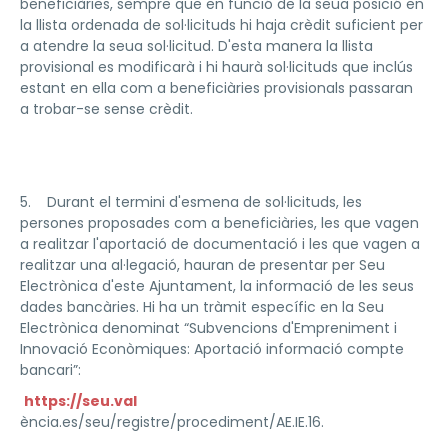
beneficiàries, sempre que en funció de la seua posició en
la llista ordenada de sol·licituds hi haja crèdit suficient per
a atendre la seua sol·licitud. D'esta manera la llista
provisional es modificarà i hi haurà sol·licituds que inclús
estant en ella com a beneficiàries provisionals passaran
a trobar-se sense crèdit.
5. Durant el termini d'esmena de sol·licituds, les
persones proposades com a beneficiàries, les que vagen
a realitzar l'aportació de documentació i les que vagen a
realitzar una al·legació, hauran de presentar per Seu
Electrònica d'este Ajuntament, la informació de les seus
dades bancàries. Hi ha un tràmit específic en la Seu
Electrònica denominat “Subvencions d'Empreniment i
Innovació Econòmiques: Aportació informació compte
bancari”:
https://seu.val
ència.es/seu/registre/procediment/AE.IE.16.