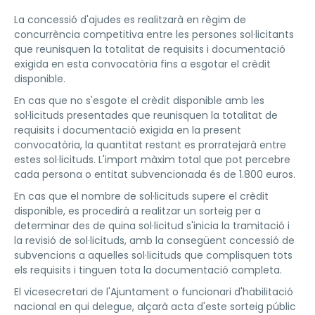
La concessió d'ajudes es realitzarà en règim de
concurrència competitiva entre les persones sol·licitants
que reunisquen la totalitat de requisits i documentació
exigida en esta convocatòria fins a esgotar el crèdit
disponible.
En cas que no s'esgote el crèdit disponible amb les
sol·licituds presentades que reunisquen la totalitat de
requisits i documentació exigida en la present
convocatòria, la quantitat restant es prorratejarà entre
estes sol·licituds. L'import màxim total que pot percebre
cada persona o entitat subvencionada és de 1.800 euros.
En cas que el nombre de sol·licituds supere el crèdit
disponible, es procedirà a realitzar un sorteig per a
determinar des de quina sol·licitud s'inicia la tramitació i
la revisió de sol·licituds, amb la consegüent concessió de
subvencions a aquelles sol·licituds que complisquen tots
els requisits i tinguen tota la documentació completa.
El vicesecretari de l'Ajuntament o funcionari d'habilitació
nacional en qui delegue, alçarà acta d'este sorteig públic