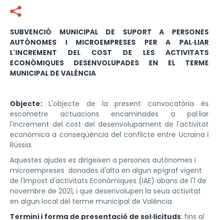
Facebook
Twitter
SUBVENCIÓ MUNICIPAL DE SUPORT A PERSONES
AUTÒNOMES I MICROEMPRESES PER A PAL·LIAR
L'INCREMENT DEL COST DE LES ACTIVITATS
ECONÒMIQUES DESENVOLUPADES EN EL TERME
MUNICIPAL DE VALÈNCIA
Objecte:
L'objecte de la present convocatòria és
escometre actuacions encaminades a pal·liar
l'increment del cost del desenvolupament de l'activitat
econòmica a conseqüència del conflicte entre Ucraïna i
Rússia.
Aquestes ajudes es dirigeixen a persones autònomes i
microempreses donades d'alta en algun epígraf vigent
de l'Impost d'activitats Econòmiques (IAE) abans de l'1 de
novembre de 2021, i que desenvolupen la seua activitat
en algun local del terme municipal de València.
Termini i forma de presentació de sol·licituds
: fins al