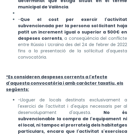
determinat que estiga situat en el terme
municipal de València
.
-
Que el cost per exercir l'activitat
subvencionada per la persona sol·licitant haja
patit un increment igual o superior a 500€ en
despeses corrents
, a conseqüència del conflicte
entre Rússia i Ucraïna des del 24 de febrer de 2022
fins a la presentació de la sol·licitud d'aquesta
convocatòria.
*Es consideren despeses corrents a l'efecte
d'aquesta convocatòria i amb caràcter taxatiu, els
següents:
-Lloguer de locals destinats exclusivament a
l'exercici de l'activitat i d'equips necessaris per al
desenvolupament d'aquesta.
No és
subvencionable la compra de l'equipament ni
el local, ni tampoc el prorrateig dels habitatges
particulars, encara que l'activitat s'exercisca