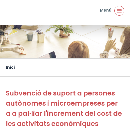
Vés al contingut
Menú
Inici
Esteu aquí
Subvenció de suport a persones
autònomes i microempreses per
a a pal·liar l'increment del cost de
les activitats econòmiques