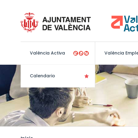
València Activa
València Empl
Calendario