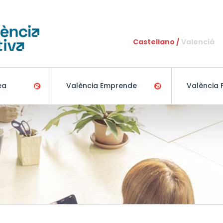
Pasar al contenido principal
Castellano
Valencià
ea
València Emprende
València