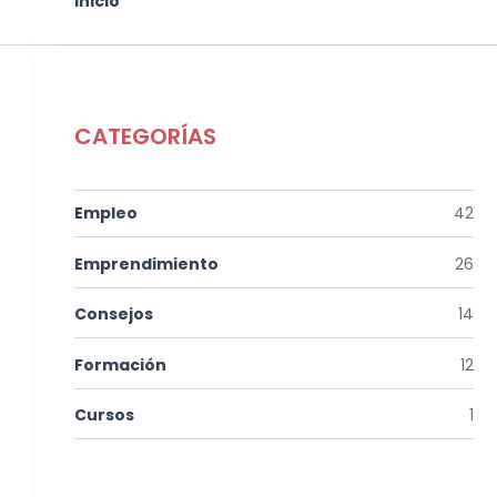
Usted está aquí
Inicio
CATEGORÍAS
Empleo
42
Emprendimiento
26
Consejos
14
Formación
12
Cursos
1