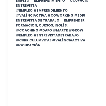
EMPLEO
EMPRENDIMIENTO
OCUPACIÓ
ENTREVISTA
#EMPLEO #EMPRENDIMIENTO
#VALÈNCIACTIVA #COWORKING #2018
ENTREVISTA DE TRABAJO
EMPRENDER
FORMACIÓN; CURSOS; INGLÉS;
#COACHING #DAFO #MARTE #GROW
#EMPLEO #ENTREVISTADETRABAJO
#CURRICULUMVITAE #VALÈNCIAACTIVA
#OCUPACIÓN