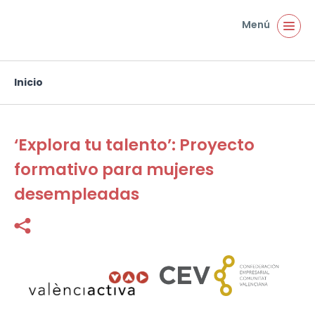
Pasar al contenido principal
Menú
Inicio
Usted está aquí
‘Explora tu talento’: Proyecto
formativo para mujeres
desempleadas
Facebook
Twitter