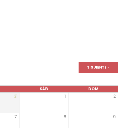
SIGUIENTE »
SÁB
DOM
31
1
2
7
8
9