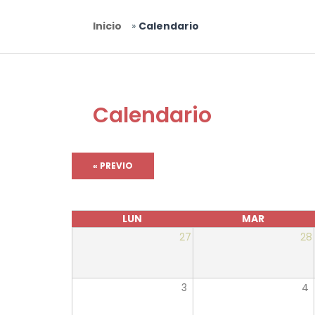
Usted está aquí
Inicio
»
Calendario
Calendario
« PREVIO
LUN
MAR
27
28
3
4