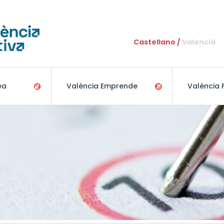
Pasar al contenido principal
Castellano
Valencià
ea
València Emprende
València